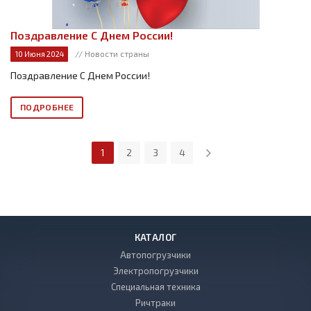
Поздравление С Днем России!
// Новости страны
10 Июня 2024
Поздравление С Днем России!
ПОДРОБНЕЕ
1
2
3
4
КАТАЛОГ
Автопогрузчики
Электропогрузчики
Специальная техника
Ричтраки