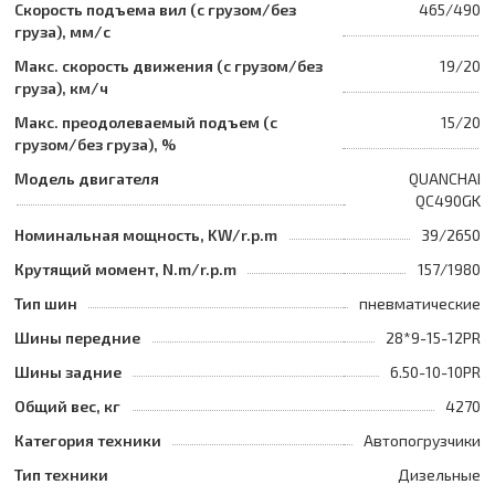
Скорость подъема вил (с грузом/без
465/490
груза), мм/с
Макс. скорость движения (с грузом/без
19/20
груза), км/ч
Макс. преодолеваемый подъем (с
15/20
грузом/без груза), %
Модель двигателя
QUANCHAI
QC490GK
Номинальная мощность, KW/r.p.m
39/2650
Крутящий момент, N.m/r.p.m
157/1980
Тип шин
пневматические
Шины передние
28*9-15-12PR
Шины задние
6.50-10-10PR
Общий вес, кг
4270
Категория техники
Автопогрузчики
Тип техники
Дизельные