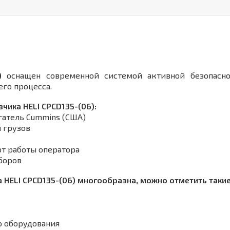
)
оснащен современной системой активной безопасно
его процесса.
чика HELI CPCD135-(06):
атель Cummins (США)
 грузов
т работы оператора
боров
HELI CPСD135-(06) многообразна, можно отметить такие 
о оборудования